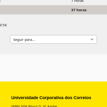
s
7 horas
37 horas
19:56
Seguir para...
Blocos
Universidade Corporativa dos Correios
SEPN 508 Bloco D, 3º Andar