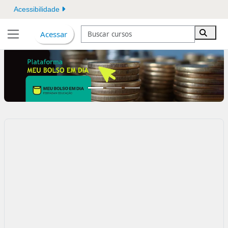
Ir para o conteúdo principal
Acessibilidade
Buscar cursos
Acessar
Buscar
Painel lateral