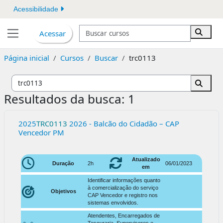
Ir para o conteúdo principal
Acessibilidade
Buscar cursos
Acessar
Buscar
Painel lateral
Página inicial
Cursos
Buscar
trc0113
Buscar c
Buscar
Resultados da busca: 1
2025
TRC0113
2026 - Balcão do Cidadão – CAP
Vencedor PM
Atualizado
Duração
2h
06/01/2023
em
Identificar informações quanto
à comercialização do serviço
Objetivos
CAP Vencedor e registro nos
sistemas envolvidos.
Atendentes, Encarregados de
Tesouraria, Supervisores e