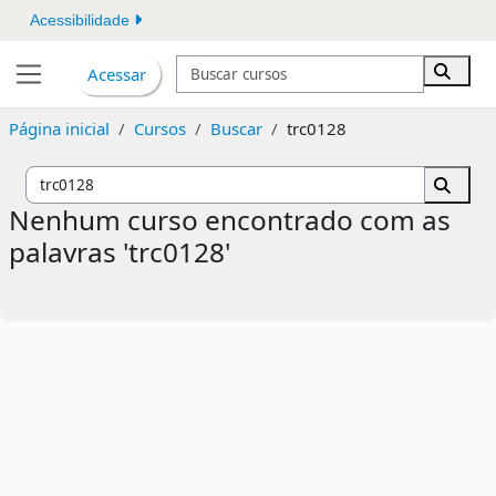
Ir para o conteúdo principal
Acessibilidade
Buscar cursos
Acessar
Buscar
Painel lateral
Página inicial
Cursos
Buscar
trc0128
Buscar c
Buscar
Nenhum curso encontrado com as
palavras 'trc0128'